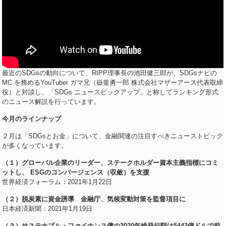
最近のSDGsの動向について、RIPP理事長の池田健三郎が、SDGsナビの
MC を務めるYouTuber ガマ兄（嶽釜勇一郎 株式会社マザーアース代表取締
役）と対談し、「SDGs ニュースピックアップ」と称してランキング形式
のニュース解説を行っています。
今月のラインナップ
２月は「SDGsとお金」について、金融関連の注目すべきニューストピック
が多くなっています。
（１）グローバル企業のリーダー、ステークホルダー資本主義指標にコミ
ットし、 ESGのコンバージェンス（収斂）を支援
世界経済フォーラム：2021年1月22日
（２）脱炭素に資金誘導 金融庁、気候変動対策を監督項目に
日本経済新聞：2021年1月19日
（３）サステナブル・ファイナンス債の2020年総発行額は5443億ドルで前